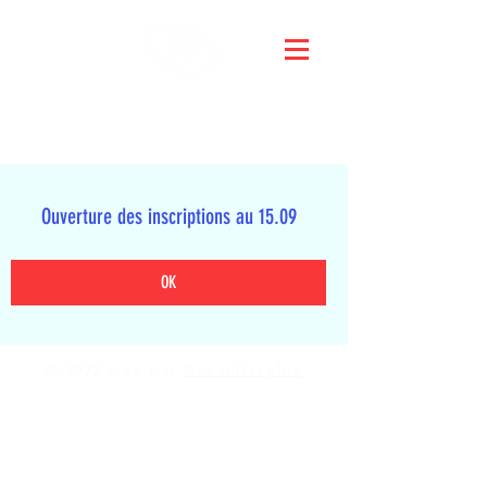
KRAV MAGA CLUB
CHABLAIS 74
Ouverture des inscriptions au 15.09
OK
© 2022 créé par
OceanGraphic