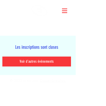
KRAV MAGA CLUB
CHABLAIS 74
Les inscriptions sont closes
Voir d'autres événements
© 2022 créé par
OceanGraphic