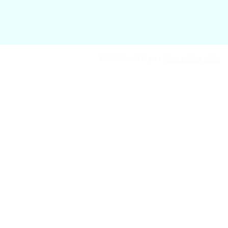
© 2022 créé par
OceanGraphic